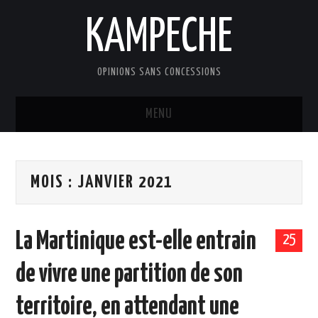
KAMPECHE
OPINIONS SANS CONCESSIONS
MENU
ACCUEIL
MOIS :
JANVIER 2021
DOSSIERS
LES BILLETS DE MARKUS
La Martinique est-elle entrain
25
EDITOS
de vivre une partition de son
LES CONTRIBUTIONS
territoire, en attendant une