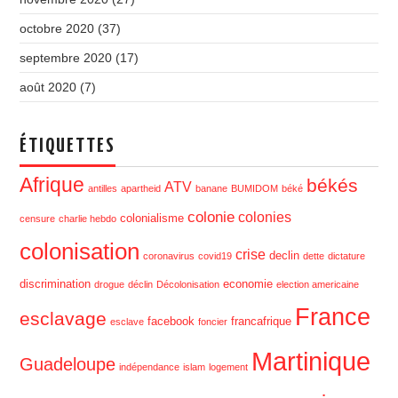
octobre 2020
(37)
septembre 2020
(17)
août 2020
(7)
ÉTIQUETTES
Afrique
békés
ATV
antilles
apartheid
banane
BUMIDOM
béké
colonie
colonies
colonialisme
censure
charlie hebdo
colonisation
crise
declin
coronavirus
covid19
dette
dictature
discrimination
economie
drogue
déclin
Décolonisation
election americaine
France
esclavage
facebook
francafrique
esclave
foncier
Martinique
Guadeloupe
indépendance
islam
logement