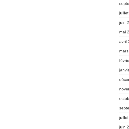
sept
juille
juin 
mai 
avril
mars
févri
janvi
déce
nove
octo
sept
juille
juin 