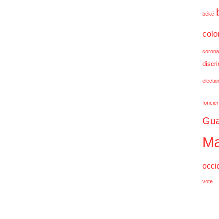
béké
colo
corona
discr
electi
foncier
Gua
Ma
occi
vote