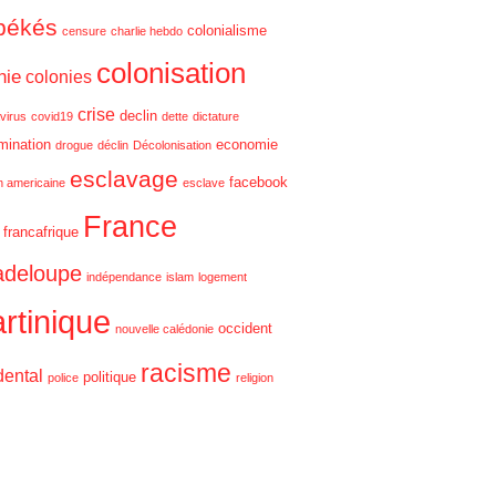
békés
colonialisme
censure
charlie hebdo
colonisation
nie
colonies
crise
declin
virus
covid19
dette
dictature
imination
economie
drogue
déclin
Décolonisation
esclavage
facebook
on americaine
esclave
France
francafrique
deloupe
indépendance
islam
logement
rtinique
occident
nouvelle calédonie
racisme
dental
politique
police
religion