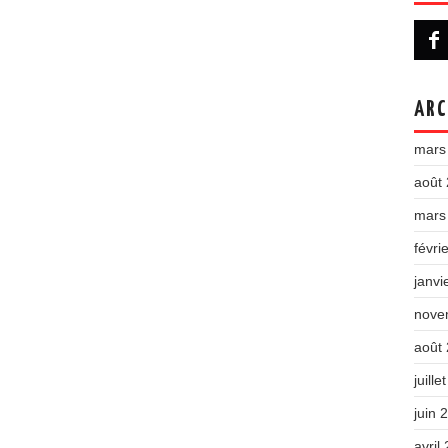
ARC
mars
août
mars
févri
janvi
nove
août
juille
juin 
avril