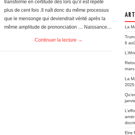
transforme en certitude dès lors qu’il est répété
plus de cent fois .Il naît donc du même processus
ART
que le mensonge qui deviendrait vérité après la
même amplitude de prononciation … Naissance…
La Ma
Trump
Continuer la lecture
→
6 ao
L’Afri
Retou
mars
La Ma
2025
Qu’en
janvi
L’ef
améri
docr
Etre 