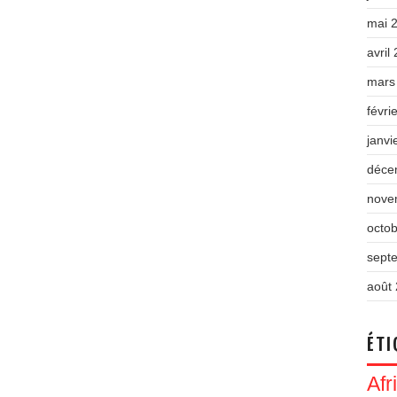
mai 
avril
mars
févri
janvi
déce
nove
octo
sept
août
ÉTI
Afr