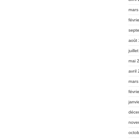
mars
févri
sept
août
juille
mai 
avril
mars
févri
janvi
déce
nove
octo