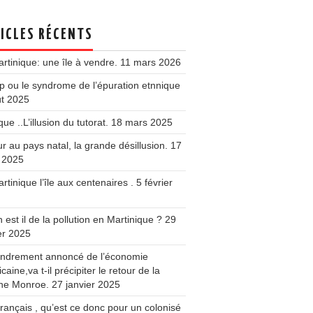
ICLES RÉCENTS
rtinique: une île à vendre.
11 mars 2026
 ou le syndrome de l’épuration etnnique
ût 2025
que ..L’illusion du tutorat.
18 mars 2025
r au pays natal, la grande désillusion.
17
 2025
rtinique l’île aux centenaires .
5 février
 est il de la pollution en Martinique ?
29
er 2025
fondrement annoncé de l’économie
caine,va t-il précipiter le retour de la
ine Monroe.
27 janvier 2025
français , qu’est ce donc pour un colonisé