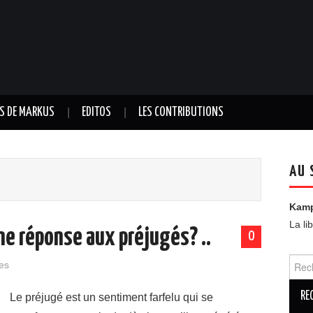
TS DE MARKUS
EDITOS
LES CONTRIBUTIONS
AU 
Kam
La li
 une réponse aux préjugés? ..
0
Reche
es
Le préjugé est un sentiment farfelu qui se