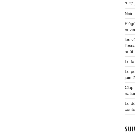
?
27 
Noir
Piégé
nove
les v
l’esc
août
Le fa
Le po
juin 
Clap 
natio
Le d
conte
SUI