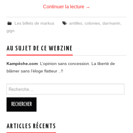
Continuer la lecture
→
Les billets de markus
antilles
,
colonies
,
darmanin
,
gign
AU SUJET DE CE WEBZINE
Kampèche.com
L’opinion sans concession. La liberté de
blâmer sans l’éloge flatteur ..!!
Rechercher :
ARTICLES RÉCENTS