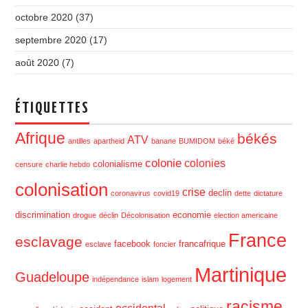
octobre 2020
(37)
septembre 2020
(17)
août 2020
(7)
ÉTIQUETTES
Afrique
békés
ATV
antilles
apartheid
banane
BUMIDOM
béké
colonie
colonies
colonialisme
censure
charlie hebdo
colonisation
crise
declin
coronavirus
covid19
dette
dictature
discrimination
economie
drogue
déclin
Décolonisation
election americaine
France
esclavage
facebook
francafrique
esclave
foncier
Martinique
Guadeloupe
indépendance
islam
logement
racisme