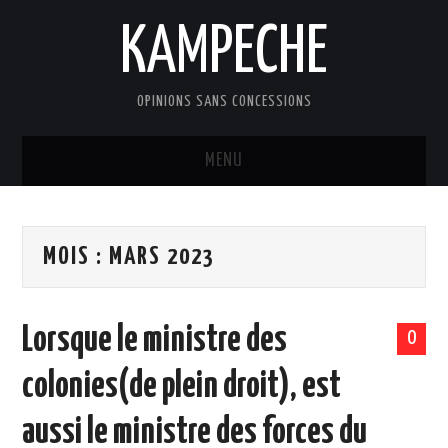
KAMPECHE
OPINIONS SANS CONCESSIONS
MENU
ACCUEIL
MOIS :
MARS 2023
DOSSIERS
LES BILLETS DE MARKUS
Lorsque le ministre des
0
EDITOS
colonies(de plein droit), est
LES CONTRIBUTIONS
aussi le ministre des forces du