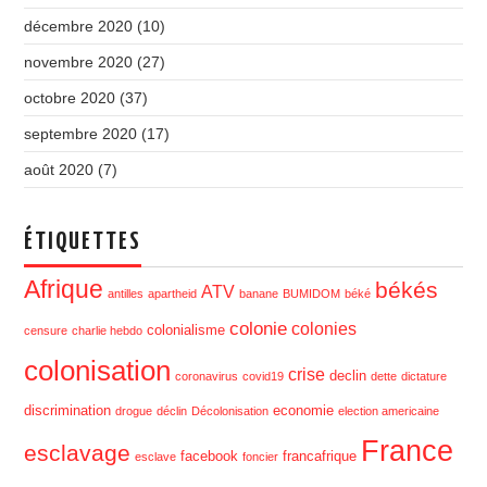
décembre 2020
(10)
novembre 2020
(27)
octobre 2020
(37)
septembre 2020
(17)
août 2020
(7)
ÉTIQUETTES
Afrique
békés
ATV
antilles
apartheid
banane
BUMIDOM
béké
colonie
colonies
colonialisme
censure
charlie hebdo
colonisation
crise
declin
coronavirus
covid19
dette
dictature
discrimination
economie
drogue
déclin
Décolonisation
election americaine
France
esclavage
facebook
francafrique
esclave
foncier