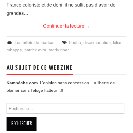
France coloriste et de déni, il ne suffit pas d’avoir de
grandes…
Continuer la lecture
→
Les billets de markus
booba
,
discrimanation
,
kilian
mbappé
,
patrick evra
,
teddy riner
AU SUJET DE CE WEBZINE
Kampèche.com
L’opinion sans concession. La liberté de
blâmer sans l’éloge flatteur ..!!
Rechercher :