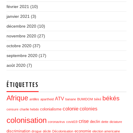
février 2021
(10)
janvier 2021
(3)
décembre 2020
(10)
novembre 2020
(27)
octobre 2020
(37)
septembre 2020
(17)
août 2020
(7)
ÉTIQUETTES
Afrique
békés
ATV
antilles
apartheid
banane
BUMIDOM
béké
colonie
colonies
colonialisme
censure
charlie hebdo
colonisation
crise
declin
coronavirus
covid19
dette
dictature
discrimination
economie
drogue
déclin
Décolonisation
election americaine