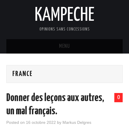
KAMPECHE
OPINIONS SANS CONCESSIONS
MENU
ACCUEIL
FRANCE
DOSSIERS
LES BILLETS DE MARKUS
Donner des leçons aux autres,
0
EDITOS
un mal français.
LES CONTRIBUTIONS
Posted on
16 octobre 2022
by
Markus Delgres