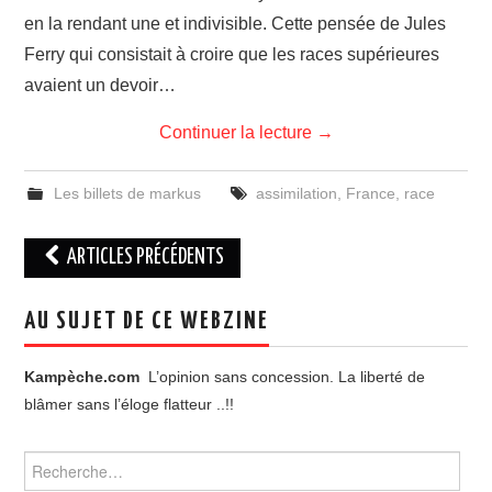
en la rendant une et indivisible. Cette pensée de Jules
Ferry qui consistait à croire que les races supérieures
avaient un devoir…
Continuer la lecture
→
Les billets de markus
assimilation
,
France
,
race
Navigation
ARTICLES PRÉCÉDENTS
des
articles
AU SUJET DE CE WEBZINE
Kampèche.com
L’opinion sans concession. La liberté de
blâmer sans l’éloge flatteur ..!!
Rechercher :