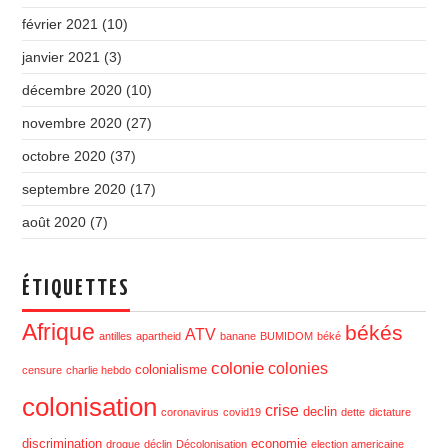
février 2021
(10)
janvier 2021
(3)
décembre 2020
(10)
novembre 2020
(27)
octobre 2020
(37)
septembre 2020
(17)
août 2020
(7)
ÉTIQUETTES
Afrique
békés
ATV
antilles
apartheid
banane
BUMIDOM
béké
colonie
colonies
colonialisme
censure
charlie hebdo
colonisation
crise
declin
coronavirus
covid19
dette
dictature
discrimination
economie
drogue
déclin
Décolonisation
election americaine