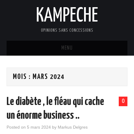
KAMPECHE
OPINIONS SANS CONCESSIONS
MENU
ACCUEIL
MOIS :
MARS 2024
DOSSIERS
LES BILLETS DE MARKUS
Le diabète , le fléau qui cache
0
EDITOS
un énorme business ..
LES CONTRIBUTIONS
Posted on
5 mars 2024
by
Markus Delgres