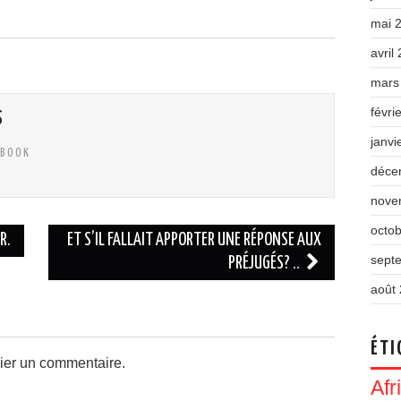
mai 
avril
mars
févri
S
janvi
EBOOK
déce
nove
octo
R.
ET S’IL FALLAIT APPORTER UNE RÉPONSE AUX
sept
PRÉJUGÉS? ..
août
ÉTI
ier un commentaire.
Afr