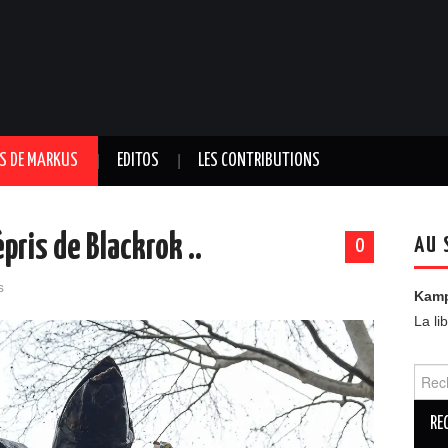
TS DE MARKUS
EDITOS
LES CONTRIBUTIONS
mépris de Blackrok ..
AU 
0
s
Kam
La li
Reche