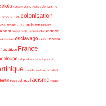
békés
colonialisme
censure
charlie hebdo
colonisation
nie
colonies
crise
declin
virus
covid19
dette
dictature
imination
economie
drogue
déclin
Décolonisation
esclavage
facebook
on americaine
esclave
France
francafrique
deloupe
indépendance
islam
logement
rtinique
occident
nouvelle calédonie
racisme
dental
politique
police
religion