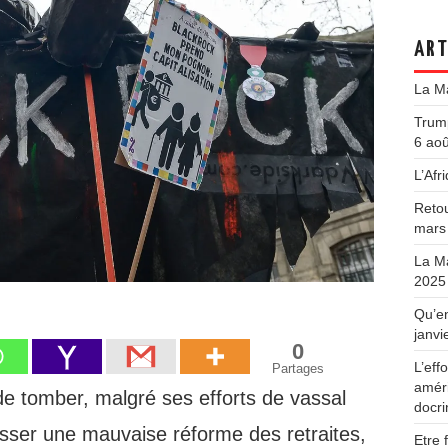
ART
La Ma
Trump
6 ao
L’Afri
Retou
mars
La Ma
2025
Qu’en
janvi
0
L’ef
Partages
améri
de tomber, malgré ses efforts de vassal
docr
asser une mauvaise réforme des retraites,
Etre 