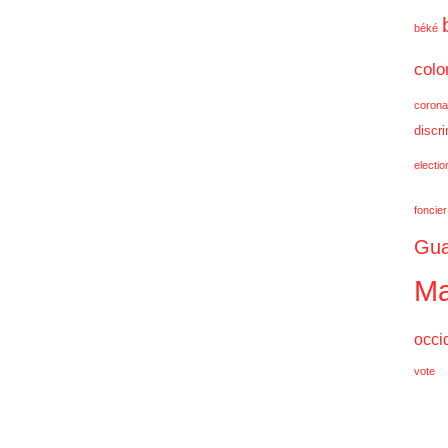
béké
colo
corona
discr
electi
foncier
Gua
Ma
occi
vote