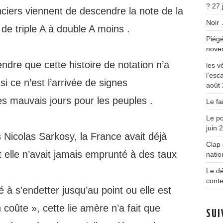
?
27 
anciers viennent de descendre la note de la
Noir
de triple A à double A moins .
Piégé
nove
ndre que cette histoire de notation n’a
les v
l’esc
 ce n’est l’arrivée de signes
août
s mauvais jours pour les peuples .
Le fa
Le po
juin 
s Nicolas Sarkosy, la France avait déjà
Clap 
t elle n’avait jamais emprunté à des taux
natio
Le d
conte
sé à s’endetter jusqu’au point ou elle est
n coûte », cette lie amère n’a fait que
SUI