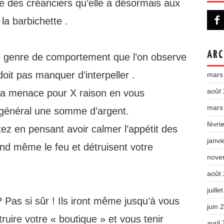
te des créanciers qu’elle a désormais aux
 la barbichette .
ARC
ce genre de comportement que l’on observe
oit pas manquer d’interpeller .
mars
août
r la menace pour X raison en vous
mars
 général une somme d’argent.
févri
ez en pensant avoir calmer l’appétit des
janvi
and même le feu et détruisent votre
nove
août
juille
 Pas si sûr ! Ils iront même jusqu’à vous
juin 
truire votre « boutique » et vous tenir
avril