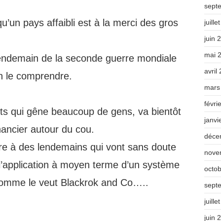
sept
’un pays affaibli est à la merci des gros
juille
juin 
mai 
 lendemain de la seconde guerre mondiale
avril
n le comprendre.
mars
févri
ts qui gêne beaucoup de gens, va bientôt
janvi
inancier autour du cou.
déce
re à des lendemains qui vont sans doute
nove
’application à moyen terme d’un système
octo
n comme le veut Blackrok and Co…..
sept
juille
juin 