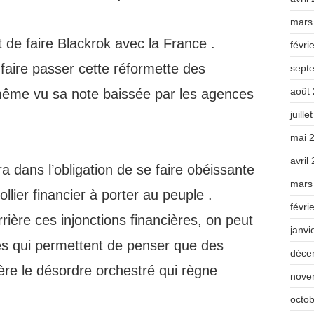
mars
 de faire Blackrok avec la France .
févri
aire passer cette réformette des
sept
août
 même vu sa note baissée par les agences
juille
mai 
avril
ra dans l’obligation de se faire obéissante
mars
lier financier à porter au peuple .
févri
rrière ces injonctions financières, on peut
janvi
s qui permettent de penser que des
déce
ère le désordre orchestré qui règne
nove
octo