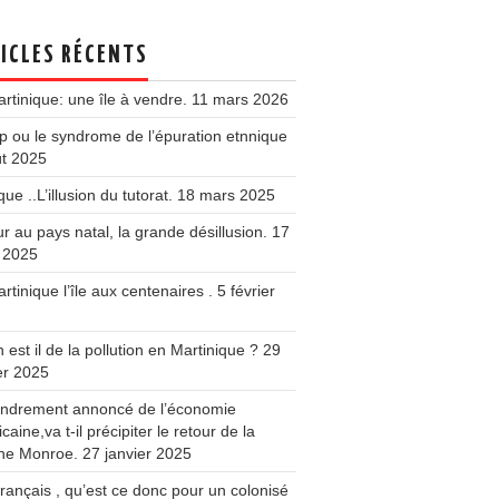
ICLES RÉCENTS
rtinique: une île à vendre.
11 mars 2026
 ou le syndrome de l’épuration etnnique
ût 2025
que ..L’illusion du tutorat.
18 mars 2025
r au pays natal, la grande désillusion.
17
 2025
rtinique l’île aux centenaires .
5 février
 est il de la pollution en Martinique ?
29
er 2025
fondrement annoncé de l’économie
caine,va t-il précipiter le retour de la
ine Monroe.
27 janvier 2025
français , qu’est ce donc pour un colonisé