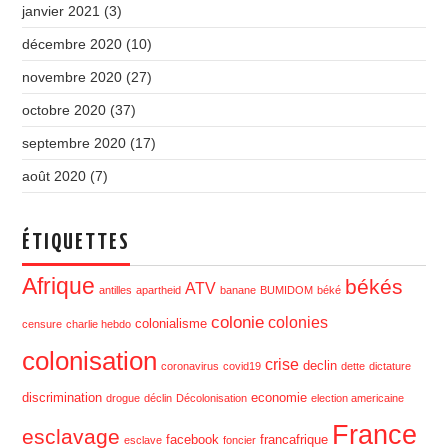
janvier 2021
(3)
décembre 2020
(10)
novembre 2020
(27)
octobre 2020
(37)
septembre 2020
(17)
août 2020
(7)
ÉTIQUETTES
Afrique
békés
ATV
antilles
apartheid
banane
BUMIDOM
béké
colonie
colonies
colonialisme
censure
charlie hebdo
colonisation
crise
declin
coronavirus
covid19
dette
dictature
discrimination
economie
drogue
déclin
Décolonisation
election americaine
France
esclavage
facebook
francafrique
esclave
foncier