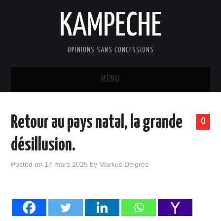
KAMPECHE
OPINIONS SANS CONCESSIONS
MENU
ACCUEIL
Retour au pays natal, la grande
0
DOSSIERS
désillusion.
LES BILLETS DE MARKUS
Posted on
17 mars 2025
by
Markus Delgres
EDITOS
LES CONTRIBUTIONS