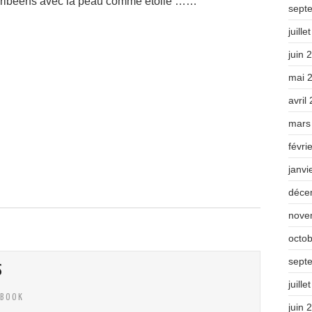
aribéens avec la peau comme étoile ……
sept
juille
juin 
mai 
avril
mars
févri
janvi
déce
nove
octo
sept
S
juille
EBOOK
juin 