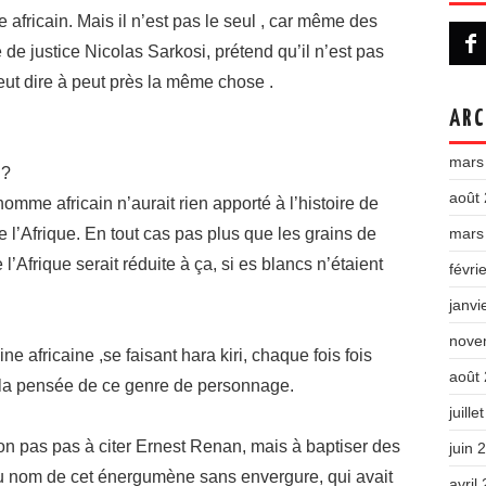
e africain. Mais il n’est pas le seul , car même des
 de justice Nicolas Sarkosi, prétend qu’il n’est pas
veut dire à peut près la même chose .
ARC
mars
 ?
août
homme africain n’aurait rien apporté à l’histoire de
 l’Afrique. En tout cas pas plus que les grains de
mars
e l’Afrique serait réduite à ça, si es blancs n’étaient
févri
janvi
nove
ne africaine ,se faisant hara kiri, chaque fois fois
août
s la pensée de ce genre de personnage.
juille
 non pas pas à citer Ernest Renan, mais à baptiser des
juin 
 du nom de cet énergumène sans envergure, qui avait
avril