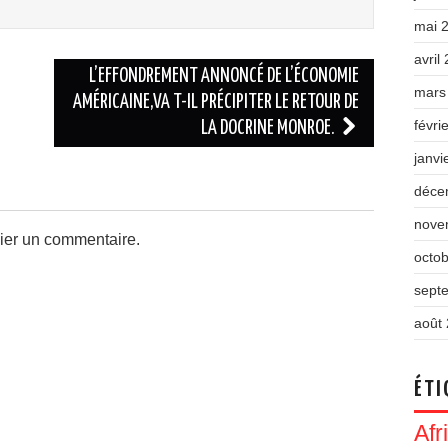
mai 
avril
L’EFFONDREMENT ANNONCÉ DE L’ÉCONOMIE
mars
AMÉRICAINE,VA T-IL PRÉCIPITER LE RETOUR DE
févri
LA DOCRINE MONROE.
janvi
déce
nove
ier un commentaire.
octo
sept
août
ÉTI
Afr