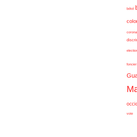
béké
colo
corona
discr
electi
foncier
Gua
Ma
occi
vote