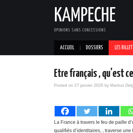
KAMPECHE
OPINIONS SANS CONCESSIONS
ACCUEIL
DOSSIERS
LES BILLE
Etre français , qu’est c
Posted on
27 janvier 2025
by
Markus Del
La France à travers le feu de paille 
qualifiés d’identitaires, , traverse un