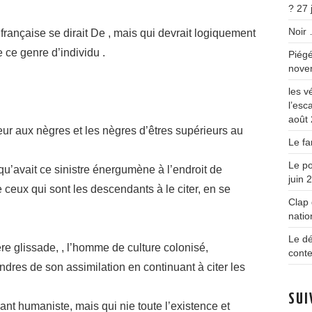
?
27 
Noir
e française se dirait De , mais qui devrait logiquement
ce genre d’individu .
Piégé
nove
les v
l’esc
août
eur aux nègres et les nègres d’êtres supérieurs au
Le fa
Le po
 qu’avait ce sinistre énergumène à l’endroit de
juin 
e ceux qui sont les descendants à le citer, en se
Clap 
natio
Le d
re glissade, , l’homme de culture colonisé,
conte
dres de son assimilation en continuant à citer les
SUI
sant humaniste, mais qui nie toute l’existence et