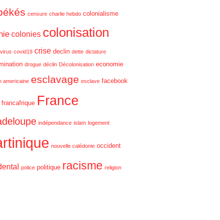
békés
colonialisme
censure
charlie hebdo
colonisation
nie
colonies
crise
declin
virus
covid19
dette
dictature
imination
economie
drogue
déclin
Décolonisation
esclavage
facebook
on americaine
esclave
France
francafrique
deloupe
indépendance
islam
logement
rtinique
occident
nouvelle calédonie
racisme
dental
politique
police
religion