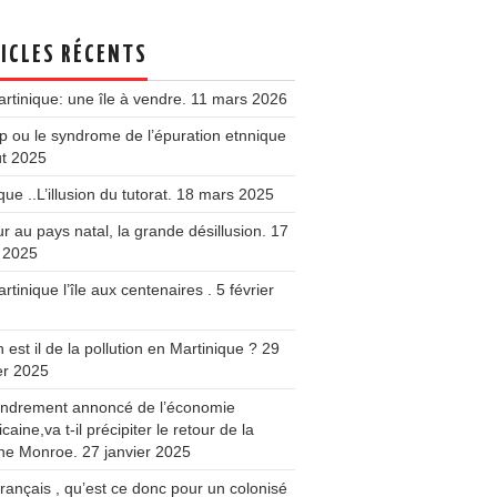
ICLES RÉCENTS
rtinique: une île à vendre.
11 mars 2026
 ou le syndrome de l’épuration etnnique
ût 2025
que ..L’illusion du tutorat.
18 mars 2025
r au pays natal, la grande désillusion.
17
 2025
rtinique l’île aux centenaires .
5 février
 est il de la pollution en Martinique ?
29
er 2025
fondrement annoncé de l’économie
caine,va t-il précipiter le retour de la
ine Monroe.
27 janvier 2025
français , qu’est ce donc pour un colonisé