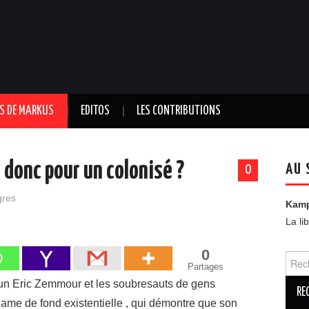
TS DE MARKUS
EDITOS
LES CONTRIBUTIONS
e donc pour un colonisé ?
AU 
0
gres
Kam
La li
0
Reche
Partages
d’un Eric Zemmour et les soubresauts de gens
e lame de fond existentielle , qui démontre que son