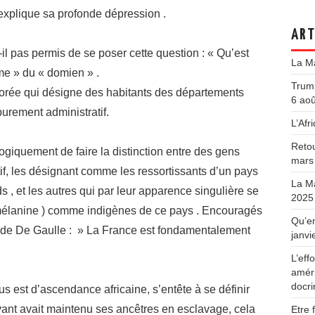
explique sa profonde dépression .
ART
-il pas permis de se poser cette question : « Qu’est
La Ma
sme » du « domien » .
Trump
corée qui désigne des habitants des départements
6 ao
purement administratif.
L’Afri
Retou
t logiquement de faire la distinction entre des gens
mars
if, les désignant comme les ressortissants d’un pays
La Ma
ds , et les autres qui par leur apparence singulière se
2025
de mélanine ) comme indigènes de ce pays . Encouragés
Qu’en
e de De Gaulle : » La France est fondamentalement
janvi
L’ef
améri
docr
s est d’ascendance africaine, s’entête à se définir
ant avait maintenu ses ancêtres en esclavage, cela
Etre 